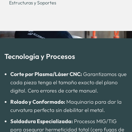
Estructuras y Soportes
Donde la ingeniería se hace realidad. Fabricamos
lo que los catálogos estándar no tienen.
Codos, reducciones, pantalones (Y-branches) y
El esqueleto del sistema.
tolvas.
Bases estructurales para colectores y
Transiciones de cuadrado a redondo.
ventiladores.
Campanas de extracción personalizadas para
Tecnología y Procesos
Plataformas de mantenimiento y escaleras de
maquinaria específica.
acceso (bajo norma OSHA).
Corte por Plasma/Láser CNC:
Garantizamos que
Soportes para ductería aérea.
cada pieza tenga el tamaño exacto del plano
digital. Cero errores de corte manual.
Rolado y Conformado:
Maquinaria para dar la
curvatura perfecta sin debilitar el metal.
Soldadura Especializada:
Procesos MIG/TIG
para asegurar hermeticidad total (cero fugas de